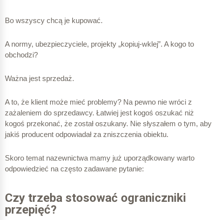
D
Bo wszyscy chcą je kupować.
A normy, ubezpieczyciele, projekty „kopiuj-wklej”. A kogo to
obchodzi?
próba III
Ważna jest sprzedaż.
A to, że klient może mieć problemy? Na pewno nie wróci z
typ 3 lub
zażaleniem do sprzedawcy. Łatwiej jest kogoś oszukać niż
kogoś przekonać, że został oszukany. Nie słyszałem o tym, aby
jakiś producent odpowiadał za zniszczenia obiektu.
Skoro temat nazewnictwa mamy już uporządkowany warto
odpowiedzieć na często zadawane pytanie:
Czy trzeba stosować ograniczniki
przepięć?
Ogranicznik przepięć SPD Typu 3, albo Typ 3 lub oznaczenie