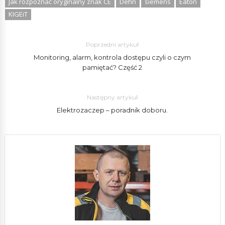
Jak rozpoznać oryginalny znak CE
Dehn
siemens
Eaton
KIGEiT
Poprzedni artykuł
Monitoring, alarm, kontrola dostępu czyli o czym
pamiętać? Część 2
Następny artykuł
Elektrozaczep – poradnik doboru.