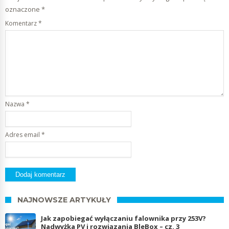
oznaczone
*
Komentarz
*
Nazwa
*
Adres email
*
NAJNOWSZE ARTYKUŁY
Jak zapobiegać wyłączaniu falownika przy 253V?
Nadwyżka PV i rozwiązania BleBox – cz. 3