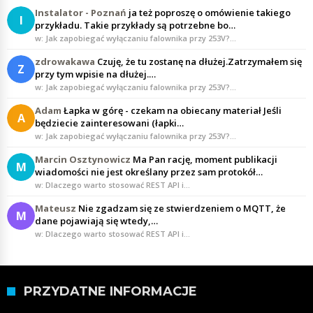
Instalator - Poznań
ja też poproszę o omówienie takiego
I
przykładu. Takie przykłady są potrzebne bo…
w: Jak zapobiegać wyłączaniu falownika przy 253V?…
zdrowakawa
Czuję, że tu zostanę na dłużej.Zatrzymałem się
Z
przy tym wpisie na dłużej.…
w: Jak zapobiegać wyłączaniu falownika przy 253V?…
Adam
Łapka w górę - czekam na obiecany materiał Jeśli
A
będziecie zainteresowani (łapki…
w: Jak zapobiegać wyłączaniu falownika przy 253V?…
Marcin Osztynowicz
Ma Pan rację, moment publikacji
M
wiadomości nie jest określany przez sam protokół…
w: Dlaczego warto stosować REST API i…
Mateusz
Nie zgadzam się ze stwierdzeniem o MQTT, że
M
dane pojawiają się wtedy,…
w: Dlaczego warto stosować REST API i…
PRZYDATNE INFORMACJE