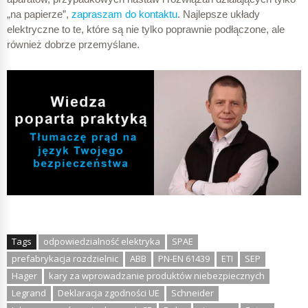
„na papierze”,
zapraszam do kontaktu
. Najlepsze układy
elektryczne to te, które są nie tylko poprawnie podłączone, ale
również dobrze przemyślane.
Tags
odpowiedzialność elektryka
SPAE
prefabrykacja rozdzielnic
ABB
PN-EN 61439
ETI
SEP
Hager
kary za wprowadzanie produktów niebezpiecznych
Legrand
Deklaracja zgodności UE
Schneider