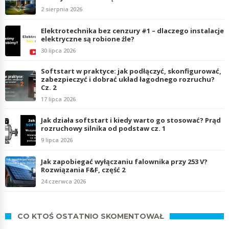
2 sierpnia 2026
Elektrotechnika bez cenzury #1 – dlaczego instalacje
elektryczne są robione źle?
30 lipca 2026
Softstart w praktyce: jak podłączyć, skonfigurować,
zabezpieczyć i dobrać układ łagodnego rozruchu?
Cz. 2
17 lipca 2026
Jak działa softstart i kiedy warto go stosować? Prąd
rozruchowy silnika od podstaw cz. 1
9 lipca 2026
Jak zapobiegać wyłączaniu falownika przy 253 V?
Rozwiązania F&F, część 2
24 czerwca 2026
CO KTOŚ OSTATNIO SKOMENTOWAŁ