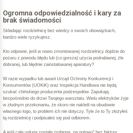
Ogromna odpowiedzialność i kary za
brak świadomości
Składając rozdzielnicę bez wiedzy o swoich obowiązkach,
bardzo wiele ryzykujesz.
Kto odpowie, jeśli w nowo zmontowanej rozdzielnicy dojdzie do
pożaru z powodu błędu lub (co gorsza) użycia podrabianej, źle
dobranej, lub błędnie zainstalowanej aparatury?
W razie wypadku lub awarii Urząd Ochrony Konkurencji i
Konsumentów (UOKiK) oraz Inspekcja Handlowa nie będą
szukać chińskiego producenta podzespołów. Zapukają
bezpośrednio do drzwi Twojego warsztatu. Wielu elektryków żyje
w złudnym przekonaniu, że skoro nie nakleili na obudowie
własnego logo, to problem ich nie dotyczy. Tyle że to Ty złożyłeś
tą rozdzielnicę i podpisałeś się pod odbiorem.
A jeśli cała usługa została zrobiona „na gotowo” bez faktury,