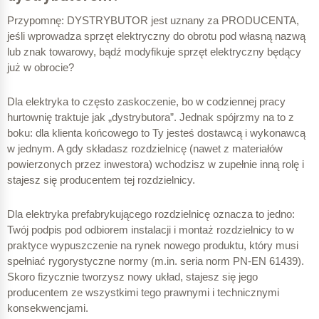
Przypomnę: DYSTRYBUTOR jest uznany za PRODUCENTA,
jeśli wprowadza sprzęt elektryczny do obrotu pod własną nazwą
lub znak towarowy, bądź modyfikuje sprzęt elektryczny będący
już w obrocie?
Dla elektryka to często zaskoczenie, bo w codziennej pracy
hurtownię traktuje jak „dystrybutora”. Jednak spójrzmy na to z
boku: dla klienta końcowego to Ty jesteś dostawcą i wykonawcą
w jednym. A gdy składasz rozdzielnicę (nawet z materiałów
powierzonych przez inwestora) wchodzisz w zupełnie inną rolę i
stajesz się producentem tej rozdzielnicy.
Dla elektryka prefabrykującego rozdzielnicę oznacza to jedno:
Twój podpis pod odbiorem instalacji i montaż rozdzielnicy to w
praktyce wypuszczenie na rynek nowego produktu, który musi
spełniać rygorystyczne normy (m.in. seria norm PN-EN 61439).
Skoro fizycznie tworzysz nowy układ, stajesz się jego
producentem ze wszystkimi tego prawnymi i technicznymi
konsekwencjami.