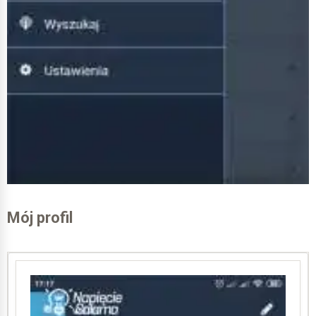
Polityka prywatności.
Nie czytacie?
Ja czytam, i często rezygnuję gdy okazuje się, że
strony pozyskują dane do dalszej odsprzedaży. Potem
dziwne i denerwujące telefony, maile, SMS-y. Tu wiem
w jakim celu zostawiam dane, kto za nie odpowiada
oraz do czego je wykorzysta.
Nie mam zastrzeżeń mają kolejny +
Zaakceptowałem regulamin i politykę prywatności.
Dostaję czytelny komunikat co dalej
Mój profil
Efekt tłumacza Google jest tu widoczny i przypomina
mi mistrza Yodę z Gwiezdnych Wojen