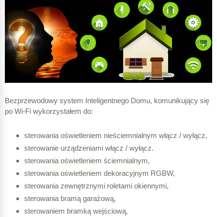
Bezprzewodowy system Inteligentnego Domu, komunikujący się
po Wi-Fi wykorzystałem do:
sterowania oświetleniem nieściemnialnym włącz / wyłącz,
sterowanie urządzeniami włącz / wyłącz.
sterowania oświetleniem ściemnialnym,
sterowania oświetleniem dekoracyjnym RGBW,
sterowania zewnętrznymi roletami okiennymi,
sterowania bramą garażową,
sterowaniem bramką wejściową,