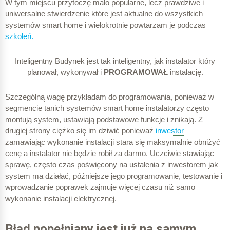
W tym miejscu przytoczę mało popularne, lecz prawdziwe i
uniwersalne stwierdzenie które jest aktualne do wszystkich
systemów smart home i wielokrotnie powtarzam je podczas
szkoleń.
Inteligentny Budynek jest tak inteligentny, jak instalator który
planował, wykonywał i
PROGRAMOWAŁ
instalację.
Szczególną wagę przykładam do programowania, ponieważ w
segmencie tanich systemów smart home instalatorzy często
montują system, ustawiają podstawowe funkcje i znikają. Z
drugiej strony ciężko się im dziwić ponieważ
inwestor
zamawiając wykonanie instalacji stara się maksymalnie obniżyć
cenę a instalator nie będzie robił za darmo. Uczciwie stawiając
sprawę, często czas poświęcony na ustalenia z inwestorem jak
system ma działać, późniejsze jego programowanie, testowanie i
wprowadzanie poprawek zajmuje więcej czasu niż samo
wykonanie instalacji elektrycznej.
Błąd popełniany jest już na samym