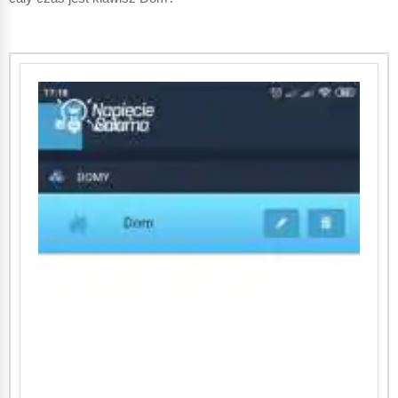
Mój profil w aplikacji wBox zawiera podstawowe dane o
użytkowniku.
W tym miejscu jest możliwość przeprowadzenia
ręcznej synchronizacji z µPortal oraz jest wylogowania
się z aplikacji.
W prawym górnym rogu znajduje się ikona ołówka
symbolizująca możliwość edycji.
Po kliknięciu w ikonę edycji Mojego profilu mam możliwość
zmiany imienia i nazwiska.
Zmiany muszę zapisać klikając ikonę dyskietki w
prawym górnym rogu.
Wracają wspomnienia – używałem dyskietek 3,5″
Mój rocznik pamięta czasy sprzed powstania internetu i
telefonów komórkowych.