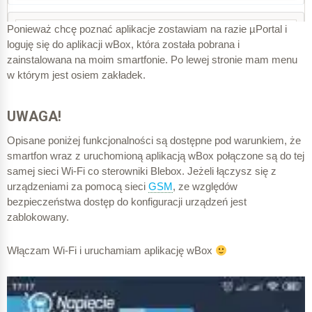
Ponieważ chcę poznać aplikacje zostawiam na razie µPortal i
Podaj podstawowe dane (najważniejszy jest aktywny adres e-
loguję się do aplikacji wBox, która została pobrana i
mail).
zainstalowana na moim smartfonie. Po lewej stronie mam menu
Co ciekawe w górnym prawym rogu jest wybór języka
w którym jest osiem zakładek.
w tym również Polski, lecz w dalszej części będą
Światło balkon – wyłączone
widoczne różne śmieszne napisy.
To efekt działania automatycznego tłumacza Google,
UWAGA!
który w mojej przeglądarce jest włączony
Światło balkon – włączone
Opisane poniżej funkcjonalności są dostępne pod warunkiem, że
smartfon wraz z uruchomioną aplikacją wBox połączone są do tej
samej sieci Wi-Fi co sterowniki Blebox. Jeżeli łączysz się z
Czytam co klikam
urządzeniami za pomocą sieci
GSM
, ze względów
Na tym etapie mam dostęp do regulaminu, który jest
bezpieczeństwa dostęp do konfiguracji urządzeń jest
napisany w zrozumiały sposób
zablokowany.
Dla mnie to ważne mają +
Włączam Wi-Fi i uruchamiam aplikację wBox