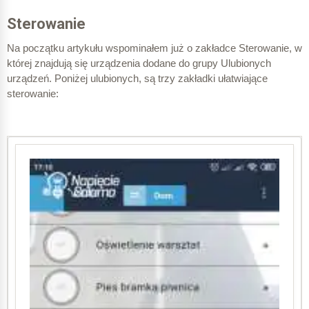
Sterowanie
Z adresu portal@blebox.eu otrzymałem maila o zrozumiałym
Na początku artykułu wspominałem już o zakładce Sterowanie, w
temacie:
której znajdują się urządzenia dodane do grupy Ulubionych
Blebox μPortal – Aktywuj swoje konto.
urządzeń. Poniżej ulubionych, są trzy zakładki ułatwiające
Komunikat jest prosty i czytelny – potwierdzam klikając
sterowanie:
link.
Otwiera się strona z komunikatem. Wiem co mam robić dalej